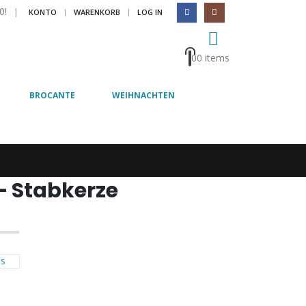
|
0!
|
KONTO
WARENKORB
LOG IN
0
0 items
BROCANTE
WEIHNACHTEN
– Stabkerze
ss