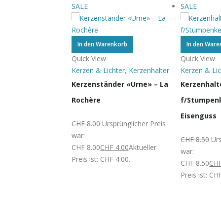
SALE
SALE
enkorb
In den Warenkorb
In den Ware
Quick View
Quick View
chter
,
Kerzenhalter
Kerzen & Lichter
,
Kerzenhalter
Kerzen & Lic
er f/Stabkerzen,
Kerzenständer «Urne» – La
Kerzenhalt
anz
Rochère
f/Stumpen
Eisenguss
rsprünglicher Preis
CHF
8.00
Ursprünglicher Preis
war:
CHF
8.50
Urs
HF
6.00
Aktueller
CHF 8.00
CHF
4.00
Aktueller
war:
HF 6.00.
Preis ist: CHF 4.00.
CHF 8.50
CH
Preis ist: CH