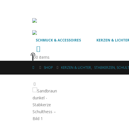
SCHMUCK & ACCESSOIRES
KERZEN & LICHTE
0
0 items
SHOP
KERZEN & LICHTER
,
STABKERZEN, SCHUL