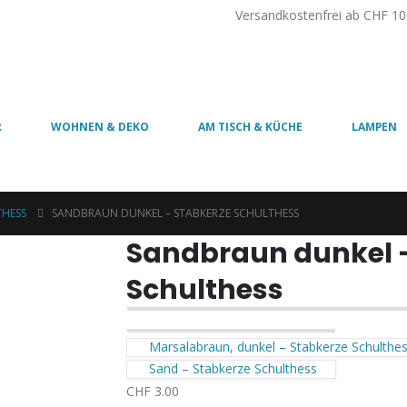
Versandkostenfrei ab CHF 10
R
WOHNEN & DEKO
AM TISCH & KÜCHE
LAMPEN
THESS
SANDBRAUN DUNKEL – STABKERZE SCHULTHESS
Sandbraun dunkel 
Schulthess
Marsalabraun, dunkel – Stabkerze Schulthe
Sand – Stabkerze Schulthess
CHF
3.00