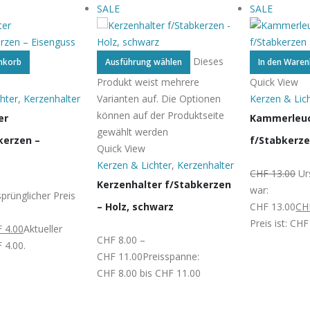
SALE
SALE
Dieses
nkorb
Ausführung wählen
In den Ware
Produkt weist mehrere
Quick View
hter
,
Kerzenhalter
Varianten auf. Die Optionen
Kerzen & Lic
können auf der Produktseite
er
Kammerleu
gewählt werden
kerzen –
f/Stabkerze
Quick View
Kerzen & Lichter
,
Kerzenhalter
CHF
13.00
Ur
Kerzenhalter f/Stabkerzen
war:
prünglicher Preis
– Holz, schwarz
CHF 13.00
CH
Preis ist: CHF
F
4.00
Aktueller
CHF
8.00
–
F 4.00.
CHF
11.00
Preisspanne:
CHF 8.00 bis CHF 11.00