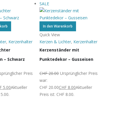
SALE
SALE
nkorb
In den Warenkorb
Quick View
hter
,
Kerzenhalter
Kerzen & Lichter
,
Kerzenhalter
chter
Kerzenständer mit
n – Schwarz
Punktedekor – Gusseisen
In den Waren
sprünglicher Preis
CHF
20.00
Ursprünglicher Preis
Quick View
war:
Kerzen & Lich
F
5.00
Aktueller
CHF 20.00
CHF
8.00
Aktueller
Windlichter
 5.00.
Preis ist: CHF 8.00.
Dutz – Windli
CHF
12.00
Urs
war:
CHF 12.00
CH