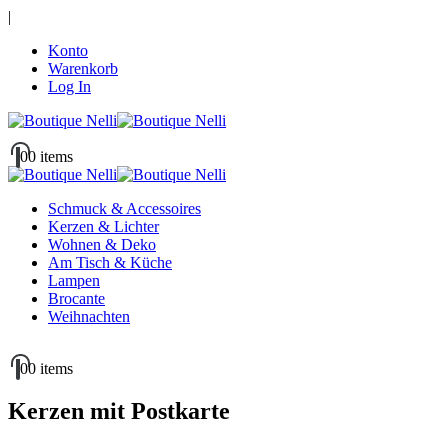
|
Konto
Warenkorb
Log In
0
0 items
Schmuck & Accessoires
Kerzen & Lichter
Wohnen & Deko
Am Tisch & Küche
Lampen
Brocante
Weihnachten
0
0 items
Kerzen mit Postkarte