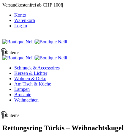
Versandkostenfrei ab CHF 100!
|
Konto
Warenkorb
Log In
|
0
0 items
Schmuck & Accessoires
Kerzen & Lichter
Wohnen & Deko
Am Tisch & Küche
Lampen
Brocante
Weihnachten
0
0 items
Rettungsring Türkis – Weihnachtskugel