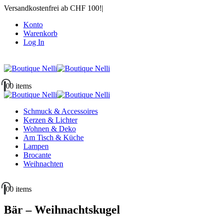
Versandkostenfrei ab CHF 100!
|
Konto
Warenkorb
Log In
|
0
0 items
Schmuck & Accessoires
Kerzen & Lichter
Wohnen & Deko
Am Tisch & Küche
Lampen
Brocante
Weihnachten
0
0 items
Bär – Weihnachtskugel