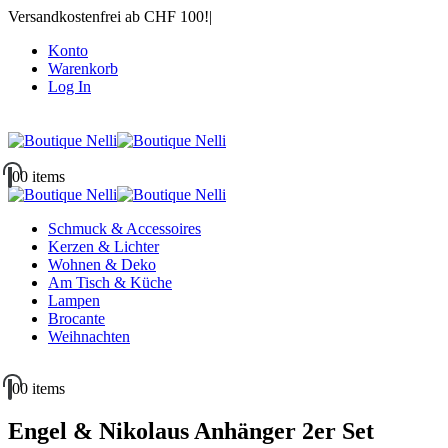
Versandkostenfrei ab CHF 100!
|
Konto
Warenkorb
Log In
|
0
0 items
Schmuck & Accessoires
Kerzen & Lichter
Wohnen & Deko
Am Tisch & Küche
Lampen
Brocante
Weihnachten
0
0 items
Engel & Nikolaus Anhänger 2er Set