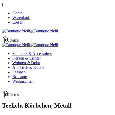
|
Konto
Warenkorb
Log In
0
0 items
Schmuck & Accessoires
Kerzen & Lichter
Wohnen & Deko
Am Tisch & Küche
Lampen
Brocante
Weihnachten
0
0 items
Teelicht Körbchen, Metall