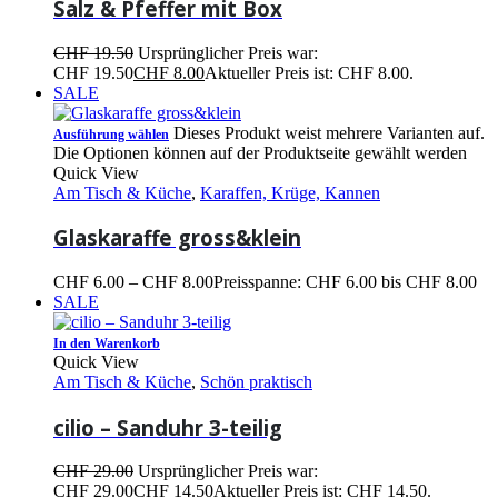
Salz & Pfeffer mit Box
CHF
19.50
Ursprünglicher Preis war:
CHF 19.50
CHF
8.00
Aktueller Preis ist: CHF 8.00.
SALE
Dieses Produkt weist mehrere Varianten auf.
Ausführung wählen
Die Optionen können auf der Produktseite gewählt werden
Quick View
Am Tisch & Küche
,
Karaffen, Krüge, Kannen
Glaskaraffe gross&klein
CHF
6.00
–
CHF
8.00
Preisspanne: CHF 6.00 bis CHF 8.00
SALE
In den Warenkorb
Quick View
Am Tisch & Küche
,
Schön praktisch
cilio – Sanduhr 3-teilig
CHF
29.00
Ursprünglicher Preis war:
CHF 29.00
CHF
14.50
Aktueller Preis ist: CHF 14.50.