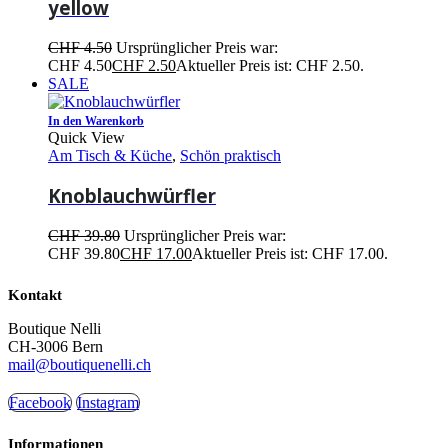
yellow
CHF
4.50
Ursprünglicher Preis war:
CHF 4.50
CHF
2.50
Aktueller Preis ist: CHF 2.50.
SALE
In den Warenkorb
Quick View
Am Tisch & Küche
,
Schön praktisch
Knoblauchwürfler
CHF
39.80
Ursprünglicher Preis war:
CHF 39.80
CHF
17.00
Aktueller Preis ist: CHF 17.00.
Kontakt
Boutique Nelli
CH-3006 Bern
mail@boutiquenelli.ch
Facebook
Instagram
Informationen