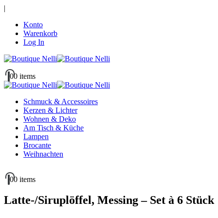
|
Konto
Warenkorb
Log In
0
0 items
Schmuck & Accessoires
Kerzen & Lichter
Wohnen & Deko
Am Tisch & Küche
Lampen
Brocante
Weihnachten
0
0 items
Latte-/Siruplöffel, Messing – Set à 6 Stück