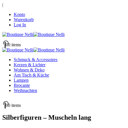
|
Konto
Warenkorb
Log In
0
0 items
Schmuck & Accessoires
Kerzen & Lichter
Wohnen & Deko
Am Tisch & Küche
Lampen
Brocante
Weihnachten
0
0 items
Silberfiguren – Muscheln lang