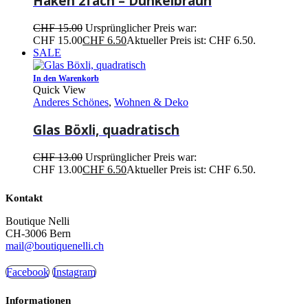
Haken 2fach – Dunkelbraun
CHF
15.00
Ursprünglicher Preis war:
CHF 15.00
CHF
6.50
Aktueller Preis ist: CHF 6.50.
SALE
In den Warenkorb
Quick View
Anderes Schönes
,
Wohnen & Deko
Glas Böxli, quadratisch
CHF
13.00
Ursprünglicher Preis war:
CHF 13.00
CHF
6.50
Aktueller Preis ist: CHF 6.50.
Kontakt
Boutique Nelli
CH-3006 Bern
mail@boutiquenelli.ch
Facebook
Instagram
Informationen