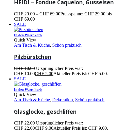
HEIDI – Fondue Caquelon, Gusseisen
CHF
29.00
–
CHF
69.00
Preisspanne: CHF 29.00 bis
CHF 69.00
SALE
In den Warenkorb
Quick View
Am Tisch & Küche
,
Schön praktisch
Pilzbürstchen
CHF
10.00
Ursprünglicher Preis war:
CHF 10.00
CHF
5.00
Aktueller Preis ist: CHF 5.00.
SALE
In den Warenkorb
Quick View
Am Tisch & Küche
,
Dekoration
,
Schön praktisch
Glasglocke, geschliffen
CHF
22.00
Ursprünglicher Preis war:
CHF 22.00
CHF
9.00
Aktueller Preis ist: CHF 9.00.