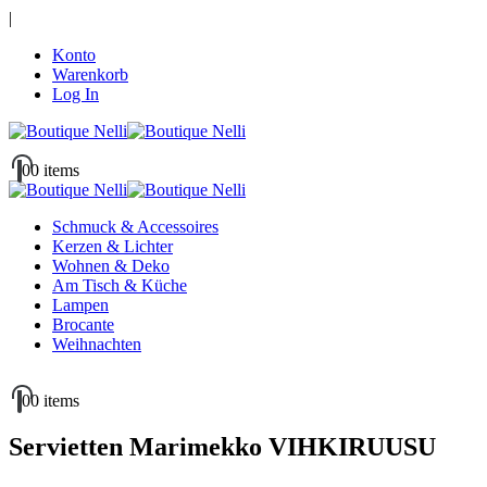
|
Konto
Warenkorb
Log In
0
0 items
Schmuck & Accessoires
Kerzen & Lichter
Wohnen & Deko
Am Tisch & Küche
Lampen
Brocante
Weihnachten
0
0 items
Servietten Marimekko VIHKIRUUSU