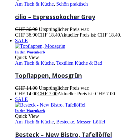
Am Tisch & Küche
,
Schön praktisch
cilio – Espressokocher Grey
CHF
36.90
Ursprünglicher Preis war:
CHF 36.90
CHF
18.40
Aktueller Preis ist: CHF 18.40.
SALE
In den Warenkorb
Quick View
Am Tisch & Küche
,
Textilien Küche & Bad
Topflappen, Moosgrün
CHF
14.00
Ursprünglicher Preis war:
CHF 14.00
CHF
7.00
Aktueller Preis ist: CHF 7.00.
SALE
In den Warenkorb
Quick View
Am Tisch & Küche
,
Bestecke, Messer, Löffel
Besteck – New Bistro, Tafellöffel