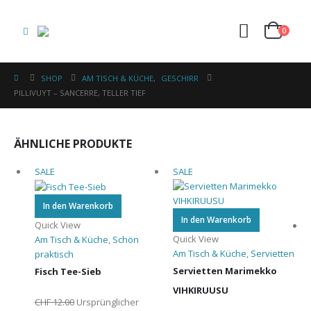
0
SHOP
AM TISCH & KÜCHE
,
GESCHIRR
PILLIVUYT – SANCERRE, TELLER TIEF
ÄHNLICHE PRODUKTE
SALE
SALE
In den Warenkorb
In den Warenkorb
Quick View
Quick View
Am Tisch & Küche
,
Schön
Am Tisch & Küche
,
Servietten
praktisch
Servietten Marimekko
Fisch Tee-Sieb
VIHKIRUUSU
CHF
12.00
Ursprünglicher