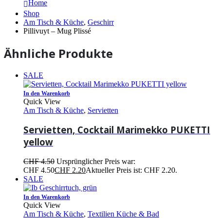
Home
Shop
Am Tisch & Küche
,
Geschirr
Pillivuyt – Mug Plissé
Ähnliche Produkte
SALE
In den Warenkorb
Quick View
Am Tisch & Küche
,
Servietten
Servietten, Cocktail Marimekko PUKETTI
yellow
CHF
4.50
Ursprünglicher Preis war:
CHF 4.50
CHF
2.20
Aktueller Preis ist: CHF 2.20.
SALE
In den Warenkorb
Quick View
Am Tisch & Küche
,
Textilien Küche & Bad