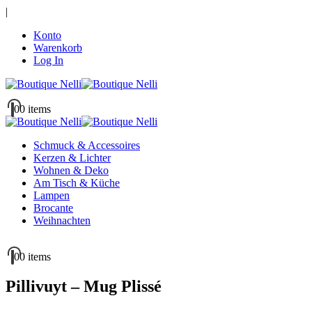
|
Konto
Warenkorb
Log In
0
0 items
Schmuck & Accessoires
Kerzen & Lichter
Wohnen & Deko
Am Tisch & Küche
Lampen
Brocante
Weihnachten
0
0 items
Pillivuyt – Mug Plissé