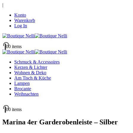
|
Konto
Warenkorb
Log In
0
0 items
Schmuck & Accessoires
Kerzen & Lichter
Wohnen & Deko
Am Tisch & Küche
Lampen
Brocante
Weihnachten
0
0 items
Marina 4er Garderobenleiste – Silber