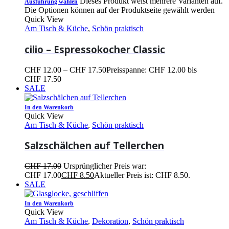
Dieses Produkt weist mehrere Varianten auf.
Ausführung wählen
Die Optionen können auf der Produktseite gewählt werden
Quick View
Am Tisch & Küche
,
Schön praktisch
cilio – Espressokocher Classic
CHF
12.00
–
CHF
17.50
Preisspanne: CHF 12.00 bis
CHF 17.50
SALE
In den Warenkorb
Quick View
Am Tisch & Küche
,
Schön praktisch
Salzschälchen auf Tellerchen
CHF
17.00
Ursprünglicher Preis war:
CHF 17.00
CHF
8.50
Aktueller Preis ist: CHF 8.50.
SALE
In den Warenkorb
Quick View
Am Tisch & Küche
,
Dekoration
,
Schön praktisch