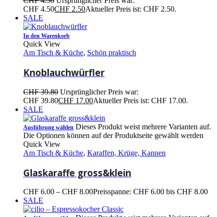
CHF
4.50
Ursprünglicher Preis war:
CHF 4.50
CHF
2.50
Aktueller Preis ist: CHF 2.50.
SALE
In den Warenkorb
Quick View
Am Tisch & Küche
,
Schön praktisch
Knoblauchwürfler
CHF
39.80
Ursprünglicher Preis war:
CHF 39.80
CHF
17.00
Aktueller Preis ist: CHF 17.00.
SALE
Dieses Produkt weist mehrere Varianten auf.
Ausführung wählen
Die Optionen können auf der Produktseite gewählt werden
Quick View
Am Tisch & Küche
,
Karaffen, Krüge, Kannen
Glaskaraffe gross&klein
CHF
6.00
–
CHF
8.00
Preisspanne: CHF 6.00 bis CHF 8.00
SALE