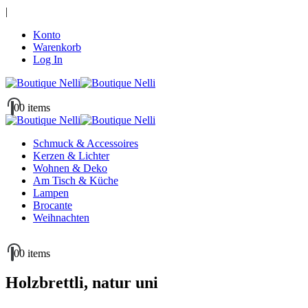
|
Konto
Warenkorb
Log In
0
0 items
Schmuck & Accessoires
Kerzen & Lichter
Wohnen & Deko
Am Tisch & Küche
Lampen
Brocante
Weihnachten
0
0 items
Holzbrettli, natur uni