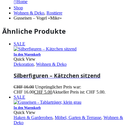
Home
Shop
Wohnen & Deko
,
Rosttiere
Gusseisen – Vogel «Mike»
Ähnliche Produkte
SALE
In den Warenkorb
Quick View
Dekoration
,
Wohnen & Deko
Silberfiguren – Kätzchen sitzend
CHF
16.00
Ursprünglicher Preis war:
CHF 16.00
CHF
5.00
Aktueller Preis ist: CHF 5.00.
SALE
In den Warenkorb
Quick View
Haken & Garderoben
,
Möbel, Garten & Terrasse
,
Wohnen &
Deko