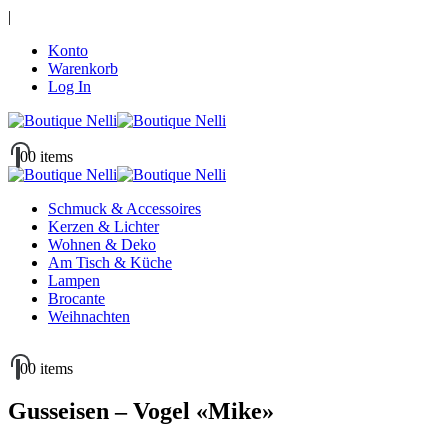
|
Konto
Warenkorb
Log In
0
0 items
Schmuck & Accessoires
Kerzen & Lichter
Wohnen & Deko
Am Tisch & Küche
Lampen
Brocante
Weihnachten
0
0 items
Gusseisen – Vogel «Mike»