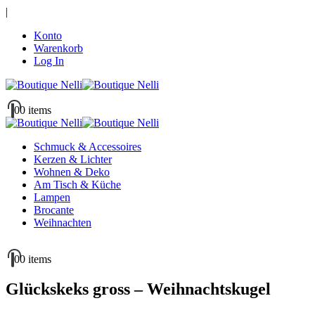
|
Konto
Warenkorb
Log In
0
0 items
Schmuck & Accessoires
Kerzen & Lichter
Wohnen & Deko
Am Tisch & Küche
Lampen
Brocante
Weihnachten
0
0 items
Glückskeks gross – Weihnachtskugel