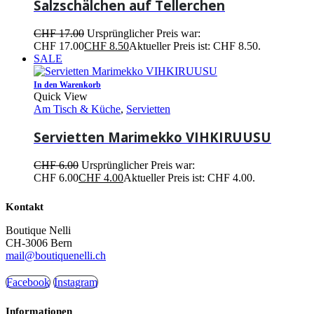
Salzschälchen auf Tellerchen
CHF
17.00
Ursprünglicher Preis war:
CHF 17.00
CHF
8.50
Aktueller Preis ist: CHF 8.50.
SALE
In den Warenkorb
Quick View
Am Tisch & Küche
,
Servietten
Servietten Marimekko VIHKIRUUSU
CHF
6.00
Ursprünglicher Preis war:
CHF 6.00
CHF
4.00
Aktueller Preis ist: CHF 4.00.
Kontakt
Boutique Nelli
CH-3006 Bern
mail@boutiquenelli.ch
Facebook
Instagram
Informationen