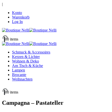
|
Konto
Warenkorb
Log In
0
0 items
Schmuck & Accessoires
Kerzen & Lichter
Wohnen & Deko
Am Tisch & Küche
Lampen
Brocante
Weihnachten
0
0 items
Campagna – Pastateller