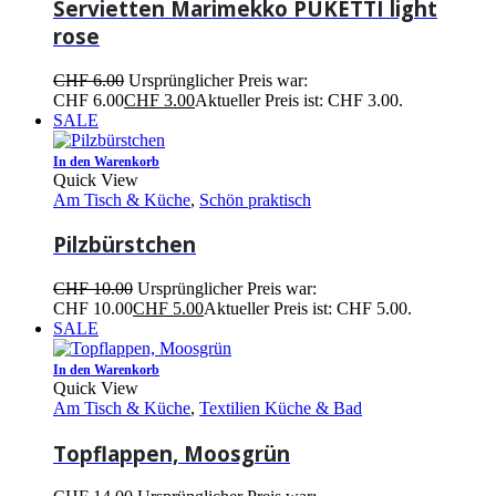
Servietten Marimekko PUKETTI light
rose
CHF
6.00
Ursprünglicher Preis war:
CHF 6.00
CHF
3.00
Aktueller Preis ist: CHF 3.00.
SALE
In den Warenkorb
Quick View
Am Tisch & Küche
,
Schön praktisch
Pilzbürstchen
CHF
10.00
Ursprünglicher Preis war:
CHF 10.00
CHF
5.00
Aktueller Preis ist: CHF 5.00.
SALE
In den Warenkorb
Quick View
Am Tisch & Küche
,
Textilien Küche & Bad
Topflappen, Moosgrün