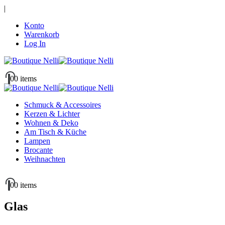
|
Konto
Warenkorb
Log In
0
0 items
Schmuck & Accessoires
Kerzen & Lichter
Wohnen & Deko
Am Tisch & Küche
Lampen
Brocante
Weihnachten
0
0 items
Glas