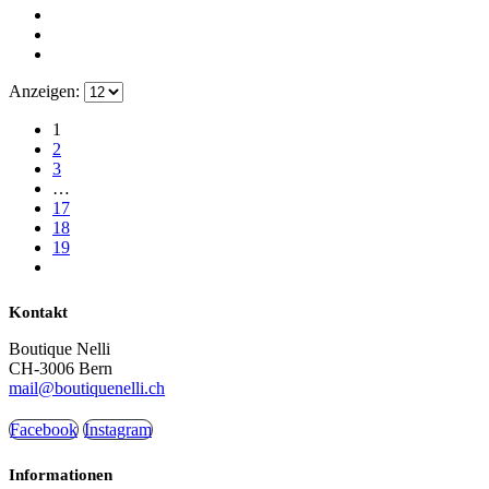
Anzeigen:
1
2
3
…
17
18
19
Kontakt
Boutique Nelli
CH-3006 Bern
mail@boutiquenelli.ch
Facebook
Instagram
Informationen