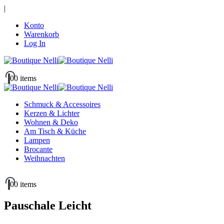
|
Konto
Warenkorb
Log In
0
0 items
Schmuck & Accessoires
Kerzen & Lichter
Wohnen & Deko
Am Tisch & Küche
Lampen
Brocante
Weihnachten
0
0 items
Pauschale Leicht