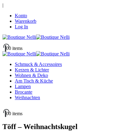
|
Konto
Warenkorb
Log In
0
0 items
Schmuck & Accessoires
Kerzen & Lichter
Wohnen & Deko
Am Tisch & Küche
Lampen
Brocante
Weihnachten
0
0 items
Töff – Weihnachtskugel