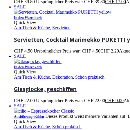
CHF
39.80
Ursprünglicher Preis war: CHF 39.80
CHF
17.00
Ak
SALE
In den Warenkorb
Quick View
Am Tisch & Küche
,
Servietten
Servietten, Cocktail Marimekko PUKETTI y
CHF
4.50
Ursprünglicher Preis war: CHF 4.50
CHF
2.20
Aktuel
SALE
In den Warenkorb
Quick View
Am Tisch & Küche
,
Dekoration
,
Schön praktisch
Glasglocke, geschliffen
CHF
22.00
Ursprünglicher Preis war: CHF 22.00
CHF
9.00
Akt
SALE
Dieses Produkt weist mehrere Varianten auf. 
Ausführung wählen
Quick View
Am Tisch & Küche
,
Schön praktisch