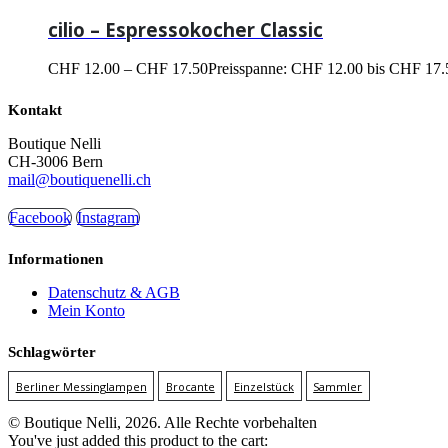
cilio – Espressokocher Classic
CHF
12.00
–
CHF
17.50
Preisspanne: CHF 12.00 bis CHF 17.
Kontakt
Boutique Nelli
CH-3006 Bern
mail@boutiquenelli.ch
Facebook
Instagram
Informationen
Datenschutz & AGB
Mein Konto
Schlagwörter
Berliner Messinglampen
Brocante
Einzelstück
Sammler
© Boutique Nelli, 2026. Alle Rechte vorbehalten
You've just added this product to the cart: