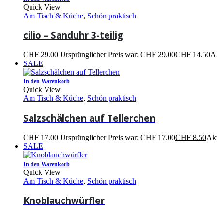
Quick View
Am Tisch & Küche
,
Schön praktisch
cilio – Sanduhr 3-teilig
CHF
29.00
Ursprünglicher Preis war: CHF 29.00
CHF
14.50
Ak
SALE
In den Warenkorb
Quick View
Am Tisch & Küche
,
Schön praktisch
Salzschälchen auf Tellerchen
CHF
17.00
Ursprünglicher Preis war: CHF 17.00
CHF
8.50
Akt
SALE
In den Warenkorb
Quick View
Am Tisch & Küche
,
Schön praktisch
Knoblauchwürfler