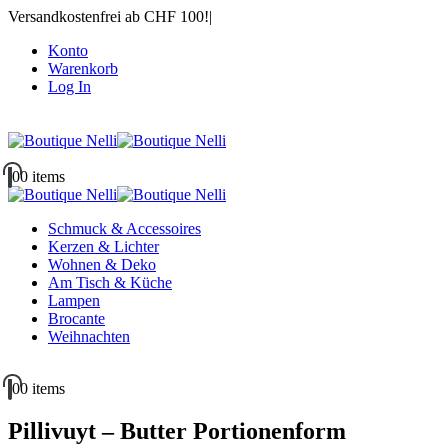
Versandkostenfrei ab CHF 100!
|
Konto
Warenkorb
Log In
|
0
0 items
Schmuck & Accessoires
Kerzen & Lichter
Wohnen & Deko
Am Tisch & Küche
Lampen
Brocante
Weihnachten
0
0 items
Pillivuyt – Butter Portionenform