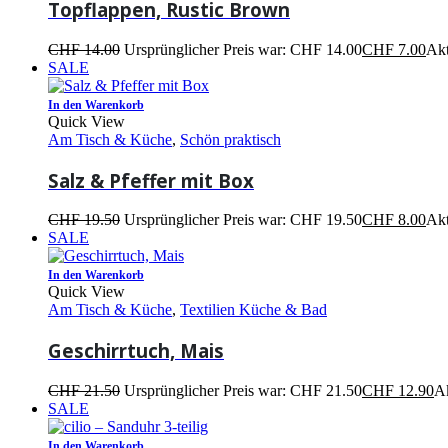
Topflappen, Rustic Brown
CHF
14.00
Ursprünglicher Preis war: CHF 14.00
CHF
7.00
Akt
SALE
In den Warenkorb
Quick View
Am Tisch & Küche
,
Schön praktisch
Salz & Pfeffer mit Box
CHF
19.50
Ursprünglicher Preis war: CHF 19.50
CHF
8.00
Akt
SALE
In den Warenkorb
Quick View
Am Tisch & Küche
,
Textilien Küche & Bad
Geschirrtuch, Mais
CHF
21.50
Ursprünglicher Preis war: CHF 21.50
CHF
12.90
Ak
SALE
In den Warenkorb