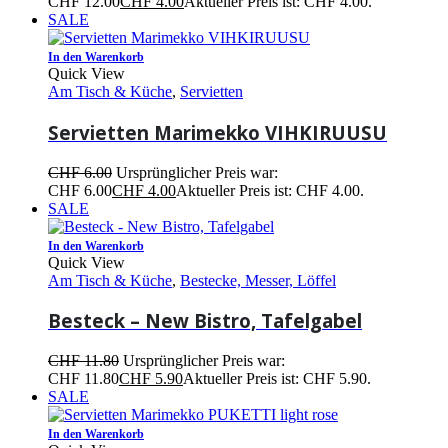
CHF 12.00
CHF
4.00
Aktueller Preis ist: CHF 4.00.
SALE
In den Warenkorb
Quick View
Am Tisch & Küche
,
Servietten
Servietten Marimekko VIHKIRUUSU
CHF
6.00
Ursprünglicher Preis war:
CHF 6.00
CHF
4.00
Aktueller Preis ist: CHF 4.00.
SALE
In den Warenkorb
Quick View
Am Tisch & Küche
,
Bestecke, Messer, Löffel
Besteck – New Bistro, Tafelgabel
CHF
11.80
Ursprünglicher Preis war:
CHF 11.80
CHF
5.90
Aktueller Preis ist: CHF 5.90.
SALE
In den Warenkorb