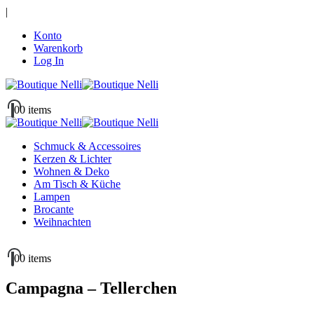
|
Konto
Warenkorb
Log In
0
0 items
Schmuck & Accessoires
Kerzen & Lichter
Wohnen & Deko
Am Tisch & Küche
Lampen
Brocante
Weihnachten
0
0 items
Campagna – Tellerchen