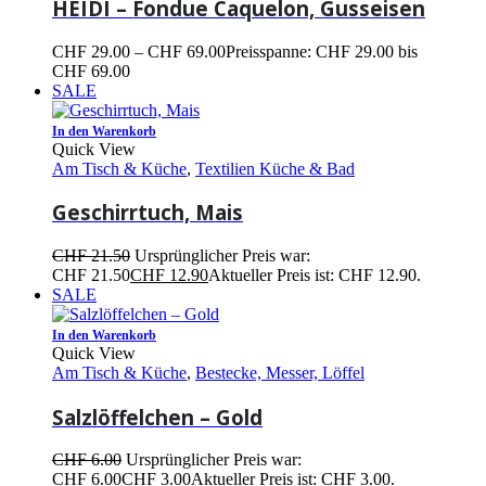
HEIDI – Fondue Caquelon, Gusseisen
CHF
29.00
–
CHF
69.00
Preisspanne: CHF 29.00 bis
CHF 69.00
SALE
In den Warenkorb
Quick View
Am Tisch & Küche
,
Textilien Küche & Bad
Geschirrtuch, Mais
CHF
21.50
Ursprünglicher Preis war:
CHF 21.50
CHF
12.90
Aktueller Preis ist: CHF 12.90.
SALE
In den Warenkorb
Quick View
Am Tisch & Küche
,
Bestecke, Messer, Löffel
Salzlöffelchen – Gold
CHF
6.00
Ursprünglicher Preis war:
CHF 6.00
CHF
3.00
Aktueller Preis ist: CHF 3.00.