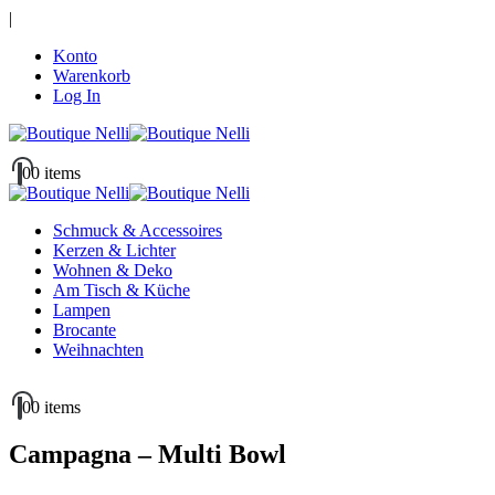
|
Konto
Warenkorb
Log In
0
0 items
Schmuck & Accessoires
Kerzen & Lichter
Wohnen & Deko
Am Tisch & Küche
Lampen
Brocante
Weihnachten
0
0 items
Campagna – Multi Bowl